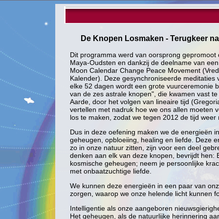
De Knopen Losmaken - Terugkeer naar
Dit programma werd van oorsprong gepromoot
Maya-Oudsten en dankzij de deelname van een a
Moon Calendar Change Peace Movement (Vrede
Kalender). Deze gesynchroniseerde meditaties 
elke 52 dagen wordt een grote vuurceremonie 
van de zes astrale knopen", die kwamen vast te
Aarde, door het volgen van lineaire tijd (Greg
vertellen met nadruk hoe we ons allen moeten v
los te maken, zodat we tegen 2012 de tijd weer
Dus in deze oefening maken we de energieën in o
geheugen, opbloeiing, healing en liefde. Deze
zo in onze natuur zitten, zijn voor een deel gebr
denken aan elk van deze knopen, bevrijdt hen: Bev
kosmische geheugen; neem je persoonlijke kracht
met onbaatzuchtige liefde.
We kunnen deze energieën in een paar van onz
zorgen, waarop we onze helende licht kunnen f
Intelligentie als onze aangeboren nieuwsgierigh
Het geheugen, als de natuurlijke herinnering aa