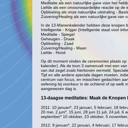
Meditatie als een natuurlijke gave voor het heb
Liefde als een onvoorwaardelijke reactie op de 
Opbloeiing als onze natuurlijke uitstraling - Bas
Zuivering/Healing als een natuurlijke gave van 
In de 13-Manenkalender hebben deze knopen be
Intelligentie - Krijger (Intelligentie staat voor inf
Meditatie - Spiegel
Geheugen - Draak
Opbloeiing - Zaad
Zuivering/Healing - Maan
Liefde - Hond
Op dit moment vinden de ceremonies plaats op e
kalender). Als de toon 3 samenvalt met een van 
van dat zegel zoals hierboven vermeld. Special
Tijd en alle andere speciale dagen moeten, ind
centrum van focus, en misschien gedachten aan 
oefening bij voorkeur in de ochtend of op welk
aangewezen dag is.
13-daagse meditaties: Maak de Knopen L
2011: 10 januari*, 23 januari, 5 februari, 18 febr
20 mei, 2 juni*, 15 juni, 28 juni 11 juli, 24 juli
september* 10 oktober, 23 oktober, 5 novembe
2012: 9 januari*, 22 januari, 4 februari, 17 febru