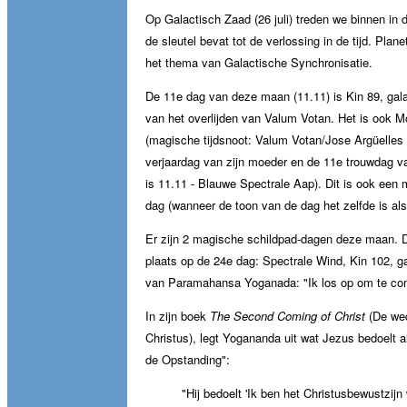
Op Galactisch Zaad (26 juli) treden we binnen in
de sleutel bevat tot de verlossing in de tijd. Plane
het thema van Galactische Synchronisatie.
De 11e dag van deze maan (11.11) is Kin 89, gala
van het overlijden van Valum Votan. Het is ook 
(magische tijdsnoot: Valum Votan/Jose Argüelles
verjaardag van zijn moeder en de 11e trouwdag van
is 11.11 - Blauwe Spectrale Aap). Dit is ook een
dag (wanneer de toon van de dag het zelfde is al
Er zijn 2 magische schildpad-dagen deze maan. 
plaats op de 24e dag: Spectrale Wind, Kin 102, g
van Paramahansa Yoganada: "Ik los op om te co
In zijn boek
The Second Coming of Christ
(De we
Christus), legt Yogananda uit wat Jezus bedoelt al
de Opstanding":
"Hij bedoelt 'Ik ben het Christusbewustzijn