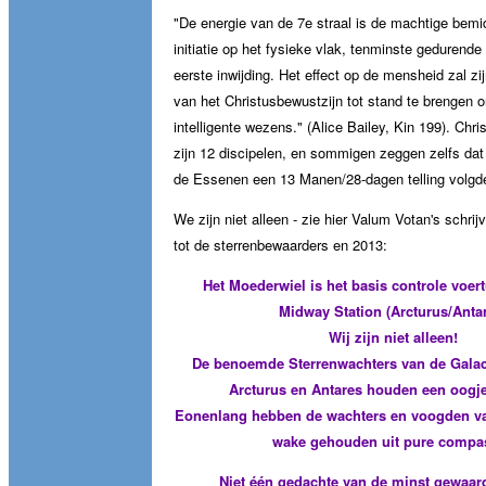
"De energie van de 7e straal is de machtige bemi
initiatie op het fysieke vlak, tenminste gedurend
eerste inwijding. Het effect op de mensheid zal z
van het Christusbewustzijn tot stand te brengen
intelligente wezens." (Alice Bailey, Kin 199). Chr
zijn 12 discipelen, en sommigen zeggen zelfs dat hi
de Essenen een 13 Manen/28-dagen telling volgde
We zijn niet alleen - zie hier Valum Votan's schri
tot de sterrenbewaarders en 2013:
Het Moederwiel is het basis controle voer
Midway Station (Arcturus/Anta
Wij zijn niet alleen!
De benoemde Sterrenwachters van de Galac
Arcturus en Antares houden een oogje 
Eonenlang hebben de wachters en voogden va
wake gehouden uit pure compas
Niet één gedachte van de minst gewaa