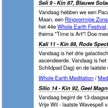
Seli 9 - Kin 87, Blauwe Sola
Vandaag hebben we een Pacal
Maan, een
Ringvormige Zonsv
het 44e
Whole Earth Festival,
thema "Time is Art"! Doe mee 
Kali 11 - Kin 89, Rode Spec
Vandaag is het drie galactisc
ascendeerde. Vandaag is het
Schildpad Dag) en de laatste
Whole Earth Meditation
/
Medi
Silio 14 - Kin 92, Geel Mag
Vandaag begint de 13-daagse
Vrije Wil - laatste Wavespell 