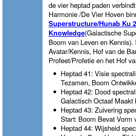
de vier heptad paden verbindt
Harmonie /De Vier Hoven bi
Superstructure/Hunab Ku 21 
(Galactische Sup
Knowledge
Boom van Leven en Kennis). D
Avatar/Kennis, Hof van de Ba
Profeet/Profetie en het Hof va
Heptad 41: Visie spectra
Tezamen, Boom Ontwikke
Heptad 42: Dood spectrali
Galactisch Octaaf Maakt 
Heptad 43: Zuivering spe
Start: Boom Bevat Vorm 
Heptad 44: Wijsheid spect