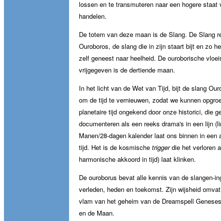
lossen en te transmuteren naar een hogere staat 
handelen.
De totem van deze maan is de Slang. De Slang re
Ouroboros, de slang die in zijn staart bijt en zo het
zelf geneest naar heelheid. De ouroborische vloei
vrijgegeven is de dertiende maan.
In het licht van de Wet van Tijd, bijt de slang Ouro
om de tijd te vernieuwen, zodat we kunnen opgroe
planetaire tijd ongekend door onze historici, die 
documenteren als een reeks drama's in een lijn (lin
Manen/28-dagen kalender laat ons binnen in een an
tijd. Het is de kosmische
trigger
die het verloren 
harmonische akkoord in tijd) laat klinken.
De ouroborus bevat alle kennis van de slangen-in
verleden, heden en toekomst. Zijn wijsheid omvat
vlam van het geheim van de Dreamspell Geneses
en de Maan.