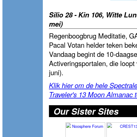
Silio 28 - Kin 106, Witte L
mei)
Regenboogbrug Meditatie, GAP
Pacal Votan helder teken beke
Vandaag begint de 10-daagse
Activeringsportalen, die loopt
juni).
Klik hier om de hele Spectra
Traveler's 13 Moon Almanac 
Our Sister Sites