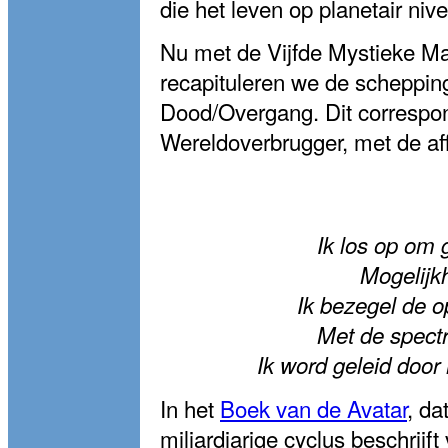
die het leven op planetair niv
Nu met de Vijfde Mystieke Ma
recapituleren we de scheppin
Dood/Overgang. Dit correspon
Wereldoverbrugger, met de aff
Ik los op om 
Mogelijk
Ik bezegel de 
Met de spectr
Ik word geleid door
In het
Boek van de Avatar
, da
miljardjarige cyclus beschrijf