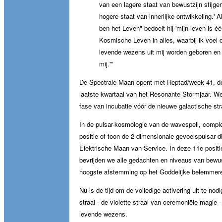
van een lagere staat van bewustzijn stijge
hogere staat van innerlijke ontwikkeling.' Al
ben het Leven" bedoelt hij 'mijn leven is é
Kosmische Leven in alles, waarbij ik voel d
levende wezens uit mij worden geboren en 
mij.'"
De Spectrale Maan opent met Heptad/week 41, de
laatste kwartaal van het Resonante Stormjaar. We 
fase van incubatie vóór de nieuwe galactische str
In de pulsar-kosmologie van de wavespell, comple
positie of toon de 2-dimensionale gevoelspulsar d
Elektrische Maan van Service. In deze 11e positi
bevrijden we alle gedachten en niveaus van bewus
hoogste afstemming op het Goddelijke belemmer
Nu is de tijd om de volledige activering uit te no
straal - de violette straal van ceremoniële magie 
levende wezens.