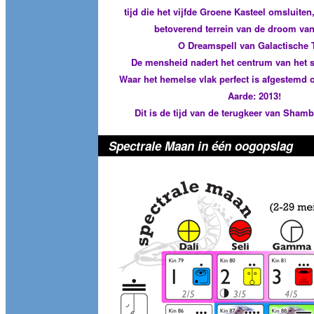
tijd die het vijfde Groene Kasteel omsluiten
betoverend terrein van de droom va
O Dreamspell van Galactische T
De mensheid nadert het centrum van het 
Waar het hemelse vlak perfect is afgestemd o
Aarde: 2013!
Dit is de tijd van de terugkeer van Sham
Spectrale Maan in één oogopslag