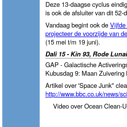
Deze 13-daagse cyclus eindig
is ook de afsluiter van dit 52
Vandaag begint ook de
Vijfd
projecteer de voorzijde van d
(15 mei t/m 19 juni).
Dali 15 - Kin 93, Rode Lun
GAP - Galactische Activering
Kubusdag 9: Maan Zuivering 
Artikel over 'Space Junk" cle
http://www.bbc.co.uk/news/s
Video over Ocean Clean-U