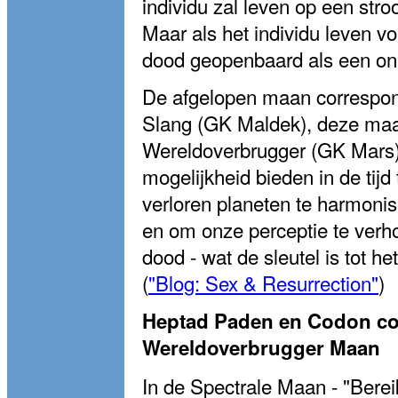
individu zal leven op een stro
Maar als het individu leven v
dood geopenbaard als een onui
De afgelopen maan correspon
Slang (GK Maldek), deze maan
Wereldoverbrugger (GK Mars),
mogelijkheid bieden in de tij
verloren planeten te harmonis
en om onze perceptie te verh
dood - wat de sleutel is tot h
(
"Blog: Sex & Resurrection"
)
Heptad Paden en Codon cod
Wereldoverbrugger Maan
In de Spectrale Maan - "Berei