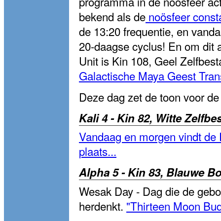
programma in de noösfeer acti
bekend als de
noösfeer const
de 13:20 frequentie, en vanda
20-daagse cyclus! En om dit a
Unit is Kin 108, Geel Zelfbes
Galactische Maya Geest Tran
Deze dag zet de toon voor de
Kali 4 - Kin 82, Witte Zelfb
Vandaag en morgen vindt de 
plaats...
Alpha 5 - Kin 83, Blauwe B
Wesak Day - Dag die de geboo
herdenkt.
"Thirteen Moon Bu