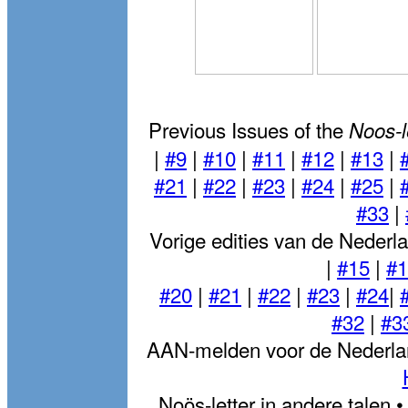
Previous Issues of the
Noos-le
|
#9
|
#10
|
#11
|
#12
|
#13
|
#21
|
#22
|
#23
|
#24
|
#25
|
#33
|
Vorige edities van de Nederl
|
#15
|
#1
#20
|
#21
|
#22
|
#23
|
#24
|
#32
|
#3
AAN-melden voor de Nederlan
Noös-letter in andere talen