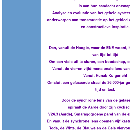
is aan hun aandacht ontsnap
Analyse en evaluatie van het gehele syste
onderworpen aan transmutatie op het gebied v
en constructieve inspiratie.
Dan, vanuit de Hoogte, waar de ENE woont, 
van tijd tot tijd
Om een visie uit te sturen, een boodschap, 
Vanuit de vier-en vijfdimensionale lens va
Vanuit Hunab Ku gericht
Omsluit een gefaseerde straal de 26.000-jarig
tijd en test.
Door de synchrone lens van de gefase
spiraalt de Aarde door zijn cyclis
V24.3 (Aarde), Smaragdgroene parel van de e
En vanuit de synchrone lens doemen vijf kaste
Rode, de Witte, de Blauwe en de Gele viervo