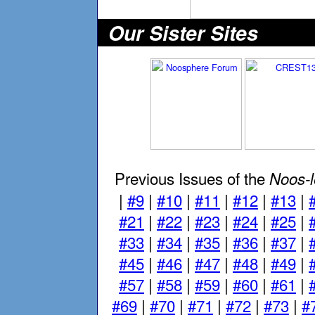
Our Sister Sites
Previous Issues of the
Noos-le
|
#9
|
#10
|
#11
|
#12
|
#13
|
#21
|
#22
|
#23
|
#24
|
#25
|
#33
|
#34
|
#35
|
#36
|
#37
|
#45
|
#46
|
#47
|
#48
|
#49
|
#57
|
#58
|
#59
|
#60
|
#61
|
#69
|
#70
|
#71
|
#72
|
#73
|
#