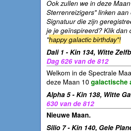
Ook zullen we in deze Maan 
Sterrenreizigers" linken aan 
Signatuur die zijn geregistr
je je geïnspireerd? Klik da
"
happy galactic birthday"!
Dali 1 - Kin 134, Witte Zel
Dag 626 van de 812
Welkom in de Spectrale Maa
deze Maan 10
galactische 
Alpha 5 - Kin 138, Witte G
630 van de 812
Nieuwe Maan.
Silio 7 - Kin 140, Gele Pla