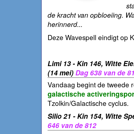
st
de kracht van opbloeiing. Wa
herinnerd...
Deze Wavespell eindigt op K
Limi 13 - Kin 146, Witte E
(14 mei)
Dag 638 van de 8
Vandaag begint de tweede r
galactische activeringspo
Tzolkin/Galactische cyclus.
Silio 21 - Kin 154, Witte S
646 van de 812