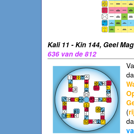
Kali 11 - Kin 144, Geel Ma
636 van de 812
Va
d
Wa
Op
Ge
(
r
d
va