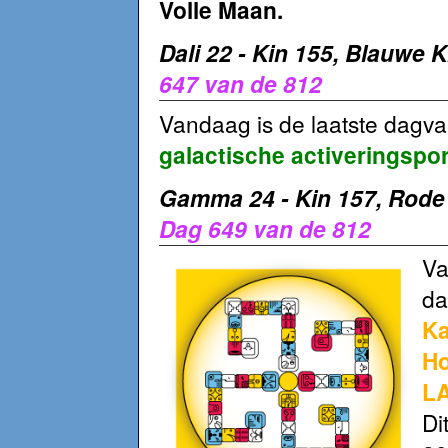
Volle Maan.
Dali 22 - Kin 155, Blauwe K
647 van de 812
Vandaag is de laatste dagva
galactische activeringspo
Gamma 24 - Kin 157, Rode
Dag 649 van de 812
Va
d
Ka
Ho
LA
Di