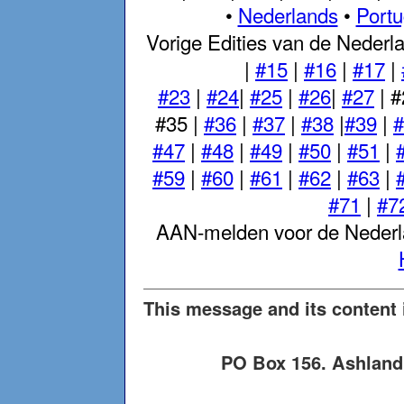
•
Nederlands
•
Port
Vorige Edities van de Nederl
|
#15
|
#16
|
#17
|
#23
|
#24
|
#25
|
#26
|
#27
| #
#35 |
#36
|
#37
|
#38
|
#39
|
#
#47
|
#48
|
#49
|
#50
|
#51
|
#59
|
#60
|
#61
|
#62
|
#63
|
#71
|
#7
AAN-melden voor de Nederla
This message and its content 
PO Box 156. Ashland 