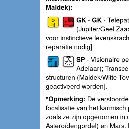
Maldek):
GK
-
GK
- Telepat
(Jupiter/Geel Zaa
voor instinctieve levenskrac
reparatie nodig]
SP
- Visionaire pe
Adelaar); Transce
structuren (Maldek/Witte To
geactiveerd worden].
*
Opmerking:
De verstoorde 
focalisatie van het karmisch
zoals ze zijn opgenomen in
Asteroïdengordel) en Mars. D