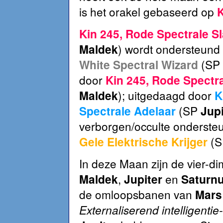
is het orakel gebaseerd op
K
Kin 245, Rode Spectrale S
Maldek
) wordt ondersteund
White Spectral Wizard
(SP
door
Kin 245,
Rode Spectra
Maldek
); uitgedaagd door
K
Spectrale Adelaar
(SP
Jupi
verborgen/occulte onderste
Gele Elektrische Krijger
(
In deze Maan zijn de vier-d
Maldek
,
Jupiter
en
Saturnu
de omloopsbanen van
Mars
Externaliserend intelligentie-