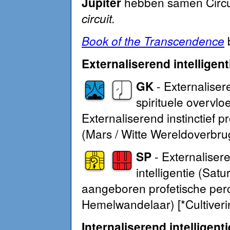
Jupiter
hebben samen Circui
circuit
.
Book of the Transcendence
b
Externaliserend intelligenti
GK
- Externaliser
spirituele overvlo
Externaliserend instinctief
(Mars / Witte Wereldoverbrug
SP
- Externaliser
intelligentie (Sat
aangeboren profetische perc
Hemelwandelaar) [*Cultiveri
Internaliserend intelligenti