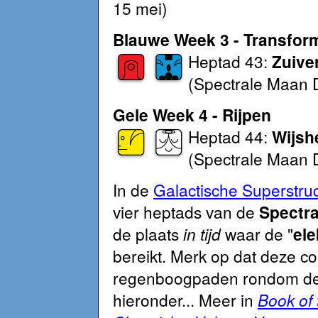
15 mei)
Blauwe Week 3 - Transfor
Heptad 43:
Zuive
(Spectrale Maan Da
Gele Week 4 - Rijpen
Heptad 44:
Wijsh
(Spectrale Maan Da
In de
Galactische Superstru
vier heptads van de
Spectra
de plaats
in tijd
waar de "
ele
bereikt. Merk op dat deze c
regenboogpaden rondom de 
hieronder... Meer in
Book of