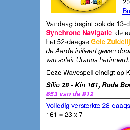
20
Bu
Vandaag begint ook de 13-
Synchrone Navigatie
, de e
het 52-daagse
Gele Zuidel
de Aarde initieert geven doo
van solair Uranus herinnerd.
Deze Wavespell eindigt op Ki
Silio 28 - Kin 161, Rode B
653 van de 812
Volledig versterkte 28-daa
161 = 23 x 7