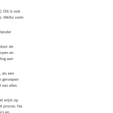
. Dit is ook
s:
Welke vorm
alender
 door de
erpen en
ding aan
, als een
en geroepen
 van alles
t wijst op
it proces. Na
a's en