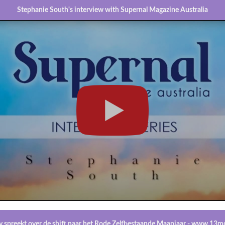
Stephanie South's interview with Supernal Magazine Australia
y spreekt over de shift naar het Rode Zelfbestaande Maanjaar - www.13