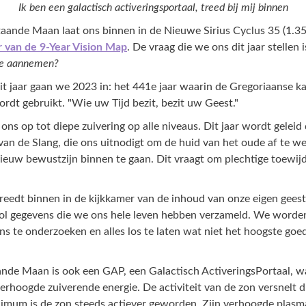
Ik ben een galactisch activeringsportaal, treed bij mij binnen
aande Maan laat ons binnen in de Nieuwe Sirius Cyclus 35 (1.35)
r van de 9-Year Vision Map
. De vraag die we ons dit jaar stellen i
ice aannemen?
t jaar gaan we 2023 in: het 441e jaar waarin de Gregoriaanse k
rdt gebruikt. "Wie uw Tijd bezit, bezit uw Geest."
 ons op tot diepe zuivering op alle niveaus. Dit jaar wordt geleid
van de Slang, die ons uitnodigt om de huid van het oude af te w
nieuw bewustzijn binnen te gaan. Dit vraagt om plechtige toewij
 treedt binnen in de kijkkamer van de inhoud van onze eigen geest
vol gegevens die we ons hele leven hebben verzameld. We word
s te onderzoeken en alles los te laten wat niet het hoogste goed
nde Maan is ook een GAP, een Galactisch ActiveringsPortaal, wa
verhoogde zuiverende energie. De activiteit van de zon versnelt d
mum is de zon steeds actiever geworden. Zijn verhoogde plasm