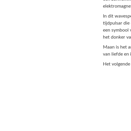
elektromagnet
In dit wavesp
tijdpulsar di
een symbool v
het donker v
Maan is het a
van liefde en
Het volgende 