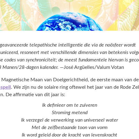
geavanceerde telepathische intelligentie die via de noösfeer wordt
iceerd, resoneert met verschillende dimensies van betekenis volg
se codes van synchroniciteit; de meest fundamentele hiervan is gec
13 Manen/28-dagen kalender.
—José Argüelles/Valum Votan
 Magnetische Maan van Doelgerichtheid, de eerste maan van d
spell
. We zijn nu de solaire ring oftewel het jaar van de Rode Z
 De affirmatie van dit jaar is:
Ik definieer om te zuiveren
Stroming metend
Ik verzegel de verwerking van universeel water
Met de zelfbestaande toon van vorm
Ik word geleid door de kracht van levenskracht