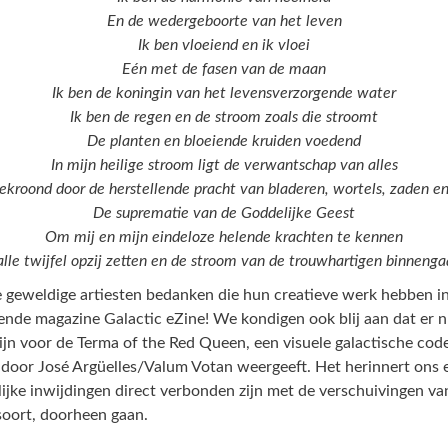
En de wedergeboorte van het leven
Ik ben vloeiend en ik vloei
Eén met de fasen van de maan
Ik ben de koningin van het levensverzorgende water
Ik ben de regen en de stroom zoals die stroomt
De planten en bloeiende kruiden voedend
In mijn heilige stroom ligt de verwantschap van alles
ekroond door de herstellende pracht van bladeren, wortels, zaden 
De suprematie van de Goddelijke Geest
Om mij en mijn eindeloze helende krachten te kennen
 alle twijfel opzij zetten en de stroom van de trouwhartigen binnenga
e geweldige artiesten bedanken die hun creatieve werk hebben 
nde magazine Galactic eZine! We kondigen ook blij aan dat er n
ijn voor de Terma of the Red Queen, een visuele galactische cod
 door José Argüelles/Valum Votan weergeeft. Het herinnert ons 
ijke inwijdingen direct verbonden zijn met de verschuivingen va
 soort, doorheen gaan.