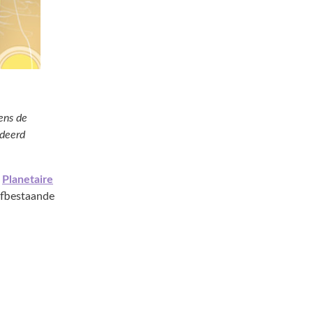
ens de
odeerd
e
Planetaire
elfbestaande