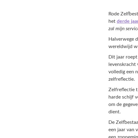
Rode Zelfbest
het
derde jaa
zal mijn serv
Halverwege di
wereldwijd wo
Dit jaar roept
levenskracht 
volledig een 
zelfreflectie.
Zelfreflectie
harde schijf 
om de gegeven
dient.
De Zelfbestaa
een jaar van 
een zonnemini