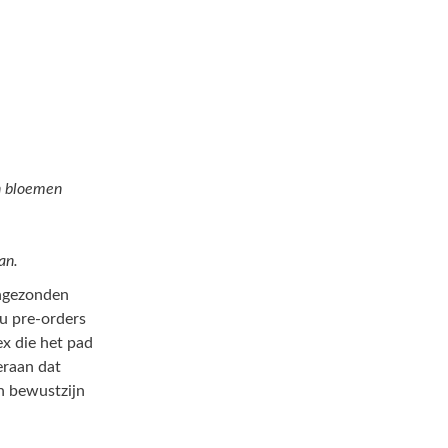
en bloemen
an.
ingezonden
u pre-orders
ex die het pad
eraan dat
n bewustzijn