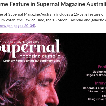
ime Feature in Supernal Magazine Austral
sue of Supernal Magazine Australia includes a 15-page feature on
um Votan, the Law of Time, the 13 Moon Calendar and galactic c
 now (on pages 20-34)
.